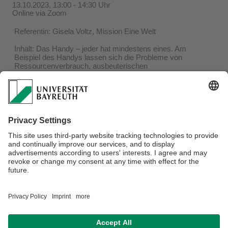
13.10.2023, 13:00 - 14:30 Uhr
Online via Zoom
Referentin: Gisela Voltz, Mission Eine Welt
Inhalt: Das Handy – jeder hat mindestens eines. Am
Beispiel des Handys lassen sich die Probleme von
Ressourcenverbrauch, ausbeuterischen
Arbeitsbedingungen, fehlender
Unternehmensverantwortung, Machtverhältnissen und
kriegerischen Konflikten, Erfordernissen der Politik sowie
Handlungsmöglichkeiten der Konsument/innen sehr gut
aufzeigen.
Der Workshop fand im Rahmen der Fortbildungsreihe „Öko-
Faire Stadtrundgänge – aber wie?“ in Kooperation mit BAGS
e.V. statt. Die Fortbildungsreihe ist gefördert durch
ENGAGEMENT GLOBAL mit Mitteln des BMZ.
Verantwortlich für die Redaktion:
Michael Wegener