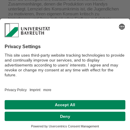
Zusammenhänge, denen die Produktion von Handys
unterliegt. Lernziel des Konsumkrimis ist, die Jugendlichen
zu motivieren, Ihren eigenen Konsum kritisch zu
hinterfragen und Ihren individuellen Einfluss auf globale
Zusammenhänge zu erkennen.
Anmeldung:
Anmeldungen bitte bis zum 23.07.22 an
zgl@uni-bayreuth.de
. Es wird nach dem Motto: "First come,
first served" verfahren. Die Veranstaltung findet online via
Zoom statt.
>>>
weitere Informationen
>>>
Verantwortlich für die Redaktion:
Sebastian De La Serna
Datenschutz / Disclaimer
Impressum
Hausordnung
Sitemap
Kontakt
Barrierefreiheitserklärung