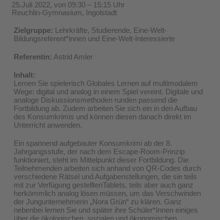
25.Juli 2022, von 09:30 – 15:15 Uhr
Reuchlin-Gymnasium, Ingolstadt
Zielgruppe:
Lehrkräfte, Studierende, Eine-Welt-
Bildungsreferent*innen und Eine-Welt-Interessierte
Referentin:
Astrid Amler
Inhalt:
Lernen Sie spielerisch Globales Lernen auf multimodalem
Wege: digital und analog in einem Spiel vereint. Digitale und
analoge Diskussionsmethoden runden passend die
Fortbildung ab. Zudem arbeiten Sie sich ein in den Aufbau
des Konsumkrimis und können diesen danach direkt im
Unterricht anwenden.
Ein spannend aufgebauter Konsumkrimi ab der 8.
Jahrgangsstufe, der nach dem Escape-Room-Prinzip
funktioniert, steht im Mittelpunkt dieser Fortbildung. Die
Teilnehmenden arbeiten sich anhand von QR-Codes durch
verschiedene Rätsel und Aufgabenstellungen, die sie teils
mit zur Verfügung gestelltenTablets, teils aber auch ganz
herkömmlich analog lösen müssen, um das Verschwinden
der Jungunternehmerin „Nora Grün“ zu klären. Ganz
nebenbei lernen Sie und später ihre Schüler*Innen einiges
über die ökologischen, sozialen und ökonomischen