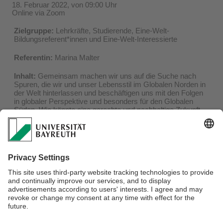
18. Februar 2022, von 09:00 Uhr
Online via Zoom
Zielgruppe:
Lehrkräfte, Studierende, Eine-Welt-
Bildungsreferent*innen und Eine-Welt-Interessierte
Referentin:
Marina Malter
Inhalt:
Gemeinsam machen wir uns auf die Suche nach
Spuren, die wir und unser Lebensstil im Globalen Norden in
der Welt hinterlassen und beschäftigen uns mit den Folgen
in globaler Perspektive und besonders für den Globalen
Süden. Wie könnte eine gerechte und nachhaltige Zukunft
aussehen, die allen Menschen zugute kommt? Dabei spielt
der Perspektivenwechsel eine große Rolle.
Anmeldung:
Anmeldungen bitte bis zum 16.02.22 an
zgl@uni-bayreuth.de
. Es wird nach dem Motto: "
First come,
first served
" verfahren. Die Veranstaltung findet online via
Zoom statt.
>>>
weitere Informationen
>>>
Verantwortlich für die Redaktion:
Sebastian De La Serna