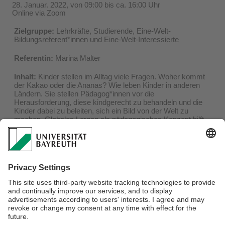
28. Januar. 2022, von 09:00 bis ca. 16:00 Uhr
Online via Zoom
Zielgruppe:
Lehrkräfte, Studierende, Eine-Welt-
Bildungsreferent*innen und Eine-Welt-Interessierte
Referentin:
Marina Malter
Inhalt:
Kinder stellen im Alltag viele Fragen. Woher kommt
der Kakao oder die Ananas? Wie leben Kinder in anderen
Ländern. Sie stellen Pädagog*innen vor die
Herausforderung, diese kindgerecht zu behandeln und die
Kinder dabei zu beleiten, sich ein Bild von der Welt zu
machen. Globales Lernen als pädagogisches Konzept hilft,
um die Fähigkeit der Kinder zu trainieren, sich in der
Weltgesellschaft zu orientieren und verantworlich zu leben.
Anmeldung:
Anmeldungen bitte bis zum 26.01.22 an
zgl@uni-bayreuth.de. Es wird nach dem Motto: "First come,
first served" verfahren. Die Veranstaltung findet online via
Zoom statt.
>>>
Weitere Informationen
>>>
Verantwortlich für die Redaktion:
Sebastian De La Serna