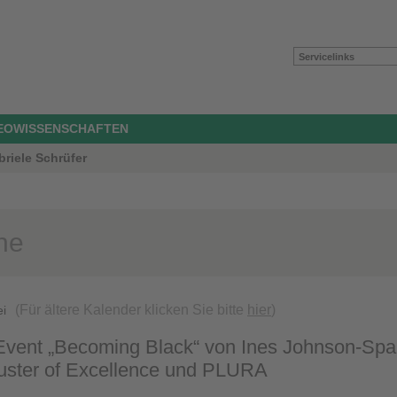
Servicelinks
GEOWISSENSCHAFTEN
briele Schrüfer
ne
(Für ältere Kalender klicken Sie bitte
hier
)
ei
vent „Becoming Black“ von Ines Johnson-Spain
luster of Excellence und PLURA