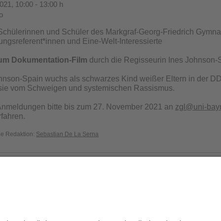
21, 10:00 - 13:00 h
o
Schülerinnen und Schüler des Markgraf-Georg-Friedrich Gymnas
ungsreferent*innen und Eine-Welt-Interessierte
um Dokumentation-Film
durch die Regisseurin Ines Johnson-
hnson-Spain wuchs als schwarzes Kind weißer Eltern in der DD
t sie vom Schweigen und systemischen Rassismus.
nmeldungen bitte bis zum 27. November 2021 an
zgl@uni-bay
rfahren.
die Redaktion:
Sebastian De La Serna
Datenschutz / Disclaimer
Impressum
H