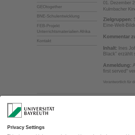
01. Dezember 20
GEOtogether
Kulmbacher Kin
BNE-Schulentwicklung
Zielgruppen:
Eine-Welt-Bild
FEB-Projekt
Unterrichtsmaterialien Afrika
Kommentar z
Kontakt
Inhalt:
Ines Jo
Black" erzähl
Anmeldung:
A
first served“ ve
Verantwortlich für 