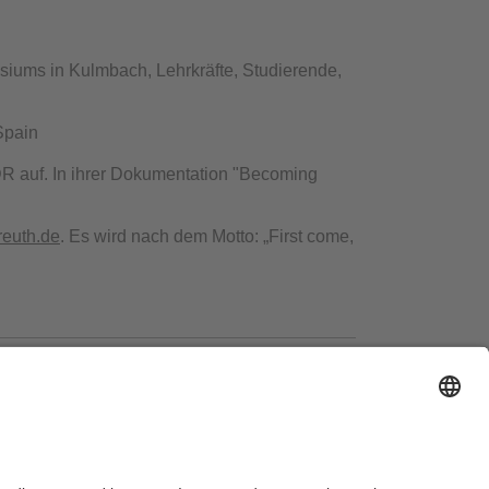
iums in Kulmbach, Lehrkräfte, Studierende,
Spain
R auf. In ihrer Dokumentation "Becoming
reuth.de
. Es wird nach dem Motto: „First come,
ausordnung
Sitemap
Kontakt
Barrierefreiheitserklärung