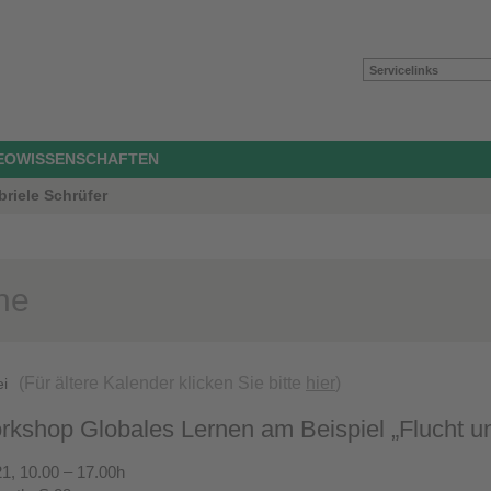
Servicelinks
GEOWISSENSCHAFTEN
briele Schrüfer
ne
(Für ältere Kalender klicken Sie bitte
hier
)
ei
shop Globales Lernen am Beispiel „Flucht un
1, 10.00 – 17.00h