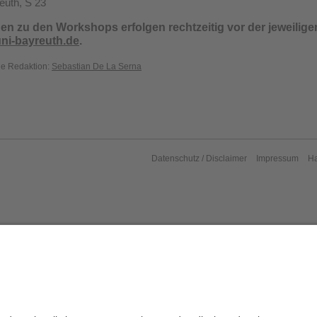
euth, S 23
en zu den Workshops erfolgen rechtzeitig vor der jeweilig
ni-bayreuth.de
.
die Redaktion:
Sebastian De La Serna
Datenschutz / Disclaimer
Impressum
H