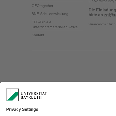
Universität Bayr
GEOtogether
Die Einladung
BNE-Schulentwicklung
bitte an
zgl@u
FEB-Projekt
Verantwortlich für 
Unterrichtsmaterialien Afrika
Kontakt