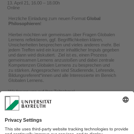
13. April 21, 16.00 – 18.00h
Online
Herzliche Einladung zum neuen Format
Global
Philosophieren
!
Hierbei möchten wir gemeinsam über Fragen Globalen
Lernens reflektieren, ggf. Begrifflichkeiten klären,
Unsicherheiten besprechen und vieles anderes mehr. Bei
jedem Treffen wird ein kurzer inhaltlicher Impuls gegeben
und dann wird diskutiert. Ziel ist es, einen Prozess
gemeinsamen Lernens anzustoßen und dabei zentrale
Kompetenzen Globalen Lernens zu besprechen und
zu stärken. Angesprochen sind Studierende, Lehrende,
Bildungsreferent*innen und alle Interessierte im Bereich
Globalen Lernens.
Wir freuen uns auf Ihre Teilnahme!
1.Termin: 13.04.21 von 16.00-18.00h – weitere Termine
werden gemeinsam festgelegt.
Die Veranstaltung wird über Zoom stattfinden.
Anmeldung bis zum 10.04.21 bei
kirstin.wolf@uni-
bayreuth.de
Der Zoom-Link wird kurz vor der Veranstaltung versendet.