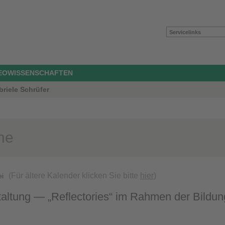
Servicelinks
GEOWISSENSCHAFTEN
briele Schrüfer
ne
(Für ältere Kalender klicken Sie bitte
hier
)
ei
altung — „Reflectories“ im Rahmen der Bildung