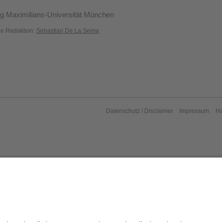
g Maximilians-Universität München
die Redaktion:
Sebastian De La Serna
Datenschutz / Disclaimer
Impressum
H