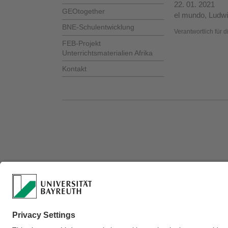
22. 01. 2021
GEOtogether
el mundo, Ludwi
BNE-Schulentwicklung
Verantwortlich für 
FEB-Projekt
Unterrichtsmaterialien Afrika
Kontakt