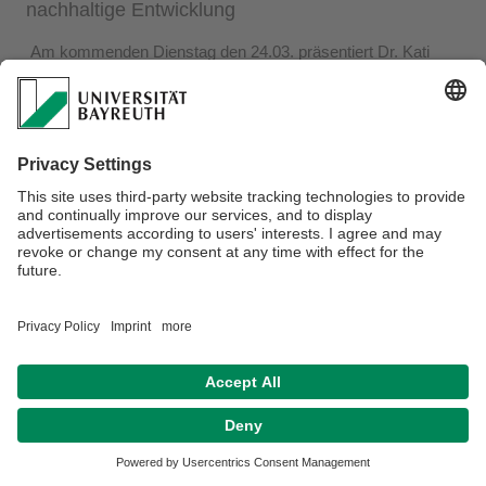
nachhaltige Entwicklung
Am kommenden Dienstag den 24.03. präsentiert Dr. Kati
Barthmann innerhalb der Fortbildungsreihe für Dozierende in
der Lehrer*innenbildung „How to BNE?-Best Practice und
Methoden von BNE in der Schule“ an der FAU einen
interaktiven Vortrag zu Möglichkeiten, wie das Onlinetool
„
Reflectories
“ im Geographieunterricht zur
Kompetenzentwicklung einer Bildung für nachhaltige
Entwicklung beitragen kann.
Datenschutz / Disclaimer
Impressum
Hausordnung
Sitemap
Kontakt
Barrierefreiheitserklärung