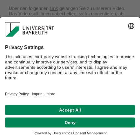
Über den folgenden
Link
gelangen Sie zu unserem Video.
Das
Video
soll Ihnen dabei helfen, sich zu orientieren, ob
das Lehramtsstudium für das Fach Geographie an der
Universität Bayreuth für Sie die richtige Wahl sein könnte.
Datenschutz / Disclaimer
Impressum
Hausordnung
Sitemap
Kontakt
Barrierefreiheitserklärung