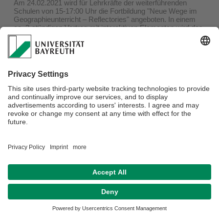
Am 24.02.2021 wird für Lehrkräfte der weiterführenden
Schulen von 15-17:00 Uhr die Fortbildung "Neue Wege im
Geographieunterricht – Reflectories" angeboten. In einem
ca. 2-stündigen Vortrag mit interaktiven Elementen wird das
Online-Lerntool „Reflectories“ vorgestellt, ausprobiert und
diskutiert. Das Tool bietet Möglichkeiten, Kompetenzen
Globalen Lernens/einer Bildung für nachhaltige Entwicklung
zu fördern.
Weitere Informationen
hier
.
Anmeldung bitte bei
Kati.barthmann@uni-bayreuth.de
.
Datenschutz / Disclaimer
Impressum
Hausordnung
Sitemap
Kontakt
Barrierefreiheitserklärung