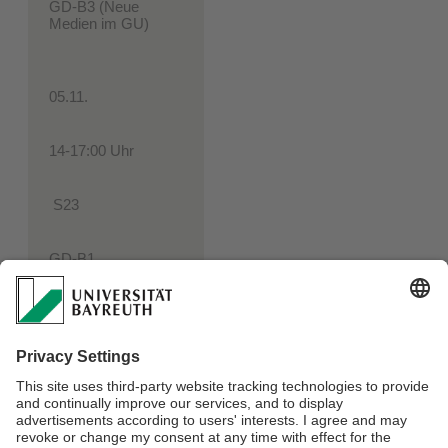
GD-B3 (Neue
Medien im GU)
05.11.
14-17:00 Uhr
S23
GD-B1
Wichtig
!
Melden Sie sich vorab im E-Learning für die
Veranstaltung, an der Sie teilnehmen
werden, an, sofern noch nicht geschehen!