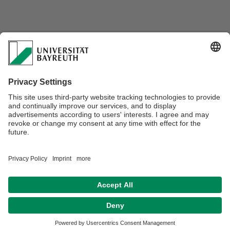
Zeitschriften-Links
Praxis Geographie
Geographie heute
GW-Unterricht
Teaching Geography
The Geography Teacher
Geographische Rundschau
Verantwortlich für die Redaktion:
Univ. Prof. Dr. Gabriele Schrüfer
Datenschutz / Disclaimer
Impressum
Hausordnung
Sitemap
Kontakt
Barrierefreiheitserklärung